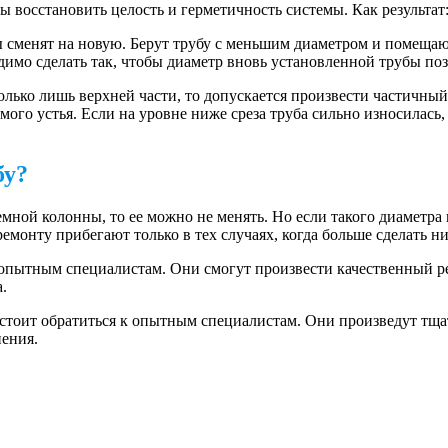
ы восстановить целость и герметичность системы. Как результа
ы сменят на новую. Берут трубу с меньшим диаметром и помеща
ходимо сделать так, чтобы диаметр вновь установленной трубы п
олько лишь верхней части, то допускается произвести частичный
мого устья. Если на уровне ниже среза труба сильно износилась, 
бу?
мной колонны, то ее можно не менять. Но если такого диаметра
ремонту прибегают только в тех случаях, когда больше сделать н
опытным специалистам. Они смогут произвести качественный рем
а.
 стоит обратиться к опытным специалистам. Они произведут тщ
нения.