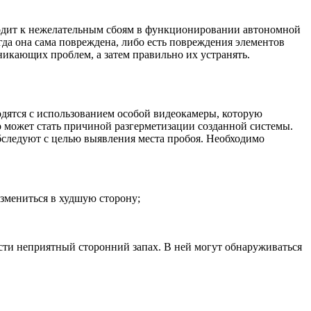
иводит к нежелательным сбоям в функционировании автономной
гда она сама повреждена, либо есть повреждения элементов
икающих проблем, а затем правильно их устранять.
одятся с использованием особой видеокамеры, которую
то может стать причиной разгерметизации созданной системы.
бследуют с целью выявления места пробоя. Необходимо
измениться в худшую сторону;
ести неприятный сторонний запах. В ней могут обнаруживаться