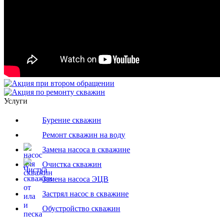
Услуги
Бурение скважин
Ремонт скважин на воду
Замена насоса в скважине
Очистка скважин
Замена насоса ЭЦВ
Застрял насос в скважине
Обустройство скважин