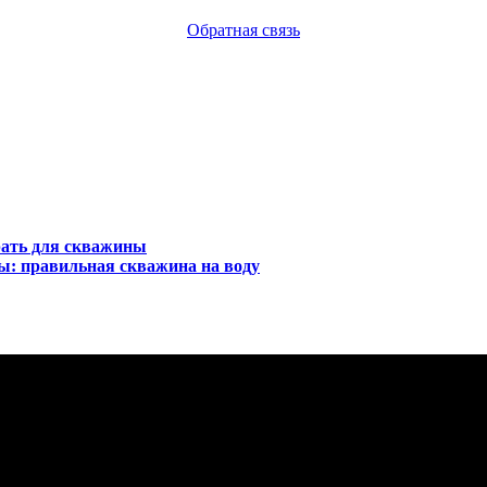
Обратная связь
рать для скважины
ы: правильная скважина на воду