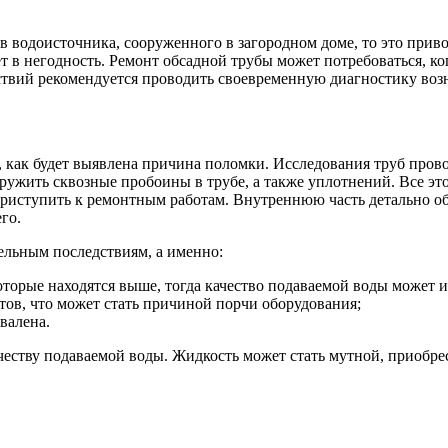
ов водоисточника, сооруженного в загородном доме, то это пр
 в негодность. Ремонт обсадной трубы может потребоваться, ко
твий рекомендуется проводить своевременную диагностику возн
, как будет выявлена причина поломки. Исследования труб пров
аружить сквозные пробоины в трубе, а также уплотнений. Все э
приступить к ремонтным работам. Внутреннюю часть детально о
его.
ельным последствиям, а именно:
которые находятся выше, тогда качество подаваемой воды может 
нтов, что может стать причиной порчи оборудования;
авалена.
качеству подаваемой воды. Жидкость может стать мутной, приобр